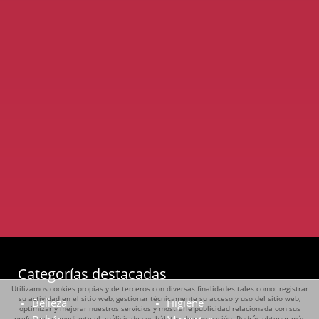
Categorías destacadas
Utilizamos cookies propias y de terceros con diversas finalidades tales como: registrar
su actividad en el sitio web, gestionar técnicamente su acceso y uso del sitio web,
Belleza
Higiene
optimizar y mejorar nuestros servicios y mostrarle publicidad relacionada con sus
preferencias mediante el análisis de sus hábitos de navegación. Podrás obtener más